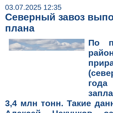
03.07.2025 12:35
Северный завоз выпо
плана
По п
рай
прир
(сев
года
запл
3,4 млн тонн. Такие да