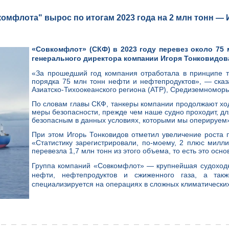
омфлота" вырос по итогам 2023 года на 2 млн тонн —
«Совкомфлот» (СКФ) в 2023 году перевез около 75 
генерального директора компании Игоря Тонковидо
«За прошедший год компания отработала в принципе т
порядка 75 млн тонн нефти и нефтепродуктов», — сказ
Азиатско-Тихоокеанского региона (АТР), Средиземноморь
По словам главы СКФ, танкеры компании продолжают хо
меры безопасности, прежде чем наше судно проходит, для
безопасным в данных условиях, которыми мы оперируем»
При этом Игорь Тонковидов отметил увеличение роста 
«Статистику зарегистрировали, по-моему, 2 плюс милл
перевезла 1,7 млн тонн из этого объема, то есть это осн
Группа компаний «Совкомфлот» — крупнейшая судоходна
нефти, нефтепродуктов и сжиженного газа, а так
специализируется на операциях в сложных климатических