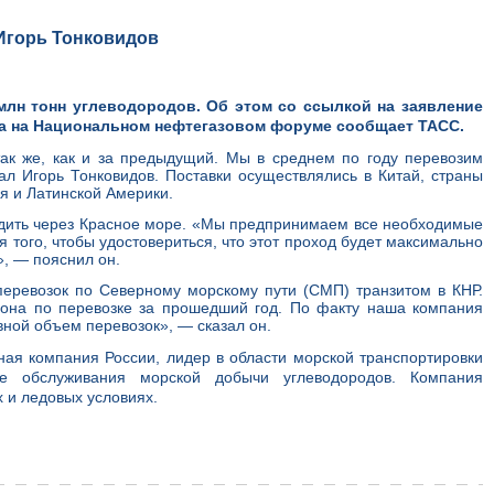
 Игорь Тонковидов
млн тонн углеводородов. Об этом со ссылкой на заявление
ва на Национальном нефтегазовом форуме сообщает ТАСС.
ак же, как и за предыдущий. Мы в среднем по году перевозим
ал Игорь Тонковидов. Поставки осуществлялись в Китай, страны
я и Латинской Америки.
дить через Красное море. «Мы предпринимаем все необходимые
 того, чтобы удостовериться, что этот проход будет максимально
, — пояснил он.
перевозок по Северному морскому пути (СМП) транзитом в КНР.
иона по перевозке за прошедший год. По факту наша компания
овной объем перевозок», — сказал он.
я компания России, лидер в области морской транспортировки
же обслуживания морской добычи углеводородов. Компания
 и ледовых условиях.