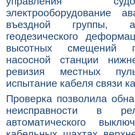
управления судо
электрооборудование а
въездной группы, ав
геодезического деформа
высотных смещений ги
насосной станции нижн
ревизия местных пуль
испытание кабеля связи к
Проверка позволила обн
неисправности в ре
автоматического выкл
кабельных шахтах верхн