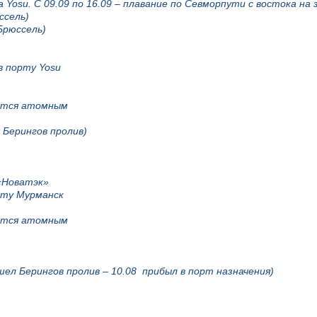
 Yosu. С 09.09 по 16.09 – плавание по Севморпути с востока на 
ссель)
рюссель)
с в порту Yosu
яется атомным
 Берингов пролив)
 «Новатэк»
рту Мурманск
яется атомным
ошел Берингов пролив – 10.08 прибыл в порт назначения)