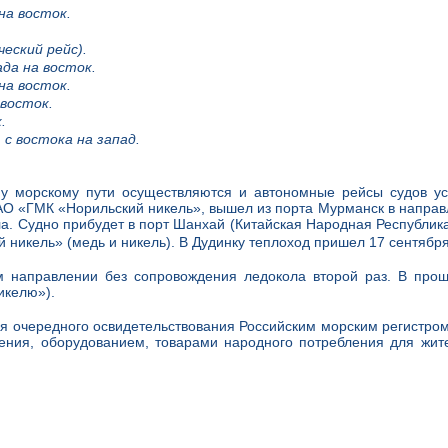
на восток.
еский рейс).
да на восток.
на восток.
 восток.
.
 с востока на запад.
морскому пути осуществляются и автономные рейсы судов усил
 «ГМК «Норильский никель», вышел из порта Мурманск в направле
а. Судно прибудет в порт Шанхай (Китайская Народная Республика
никель» (медь и никель). В Дудинку теплоход пришел 17 сентября
м направлении без сопровождения ледокола второй раз. В про
икелю»).
я очередного освидетельствования Российским морским регистром 
жения, оборудованием, товарами народного потребления для жи