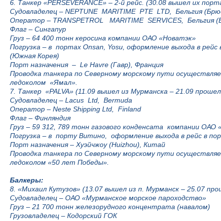
6. Танкер «PERSEVERANCE» – 2-й рейс. (30.08 вышел их порта
Судовладелец – NEPTUNE MARITIME PTE LTD, Бельгия (Брю
Оператор – TRANSPETROL MARITIME SERVICES, Бельгия (Б
Флаг – Сингапур
Груз – 64 400 тонн керосина компании ОАО «Новатэк»
Погрузка – в портах Onsan, Yosu, оформление выхода в рей
(Южная Корея)
Порт назначения – Le Havre (Гавр), Франция
Проводка танкера по Северному морскому пути осуществл
ледоколом «Ямал».
7. Танкер «PALVA» (11.09 вышел из Мурманска – 21.09 прошел
Судовладелец – Lacus Ltd, Bermuda
Оператор – Neste Shipping Ltd, Finland
Флаг – Финляндия
Груз – 59 312, 789 тонн газового конденсата компании ОАО
Погрузка – в порту Витино, оформление выхода в рейс в по
Порт назначения – Хуэйчжоу (Huizhou), Китай
Проводка танкера по Северному морскому пути осуществл
ледоколом «50 лет Победы».
Балкеры:
8. «Михаил Кутузов» (13.07 вышел из п. Мурманск – 25.07 пр
Судовладелец – ОАО «Мурманское морское пароходство»
Груз – 21 700 тонн железорудного концентрата (навалом)
Грузовладелец – Кодорский ГОК