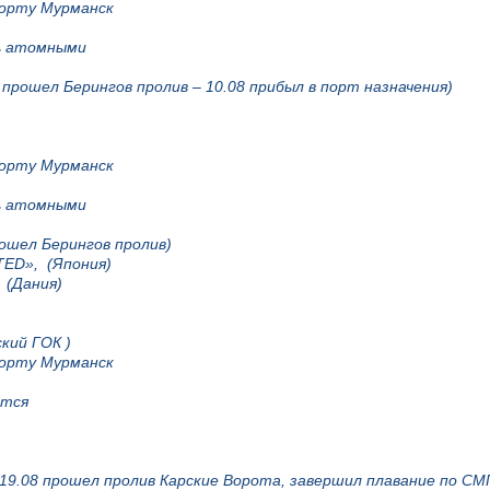
порту Мурманск
сь атомными
 прошел Берингов пролив – 10.08 прибыл в порт назначения)
порту Мурманск
сь атомными
ошел Берингов пролив)
TED», (Япония)
 (Дания)
кий ГОК )
порту Мурманск
твляется
 19.08 прошел пролив Карские Ворота, завершил плавание по СМ