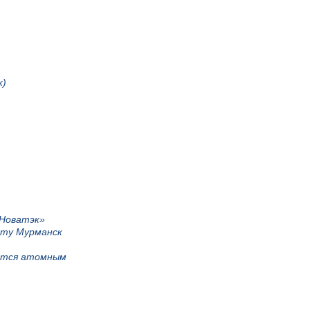
к)
«Новатэк»
рту Мурманск
яется атомным