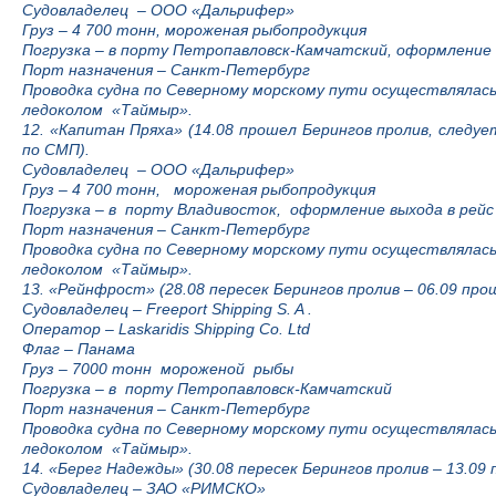
Судовладелец – ООО «Дальрифер»
Груз – 4 700 тонн, мороженая рыбопродукция
Погрузка
–
в порту Петропавловск-Камчатский, оформление 
Порт назначения
–
Санкт-Петербург
Проводка судна по Северному морскому пути осуществляла
ледоколом «Таймыр».
12. «Капитан Пряха» (14.08 прошел Берингов пролив, следу
по СМП).
Судовладелец
–
ООО «Дальрифер»
Груз – 4 700 тонн, мороженая рыбопродукция
Погрузка
–
в порту Владивосток, оформление выхода в рейс
Порт назначения
–
Санкт-Петербург
Проводка судна по Северному морскому пути осуществляла
ледоколом «Таймыр».
13. «Рейнфрост» (28.08 пересек Берингов пролив – 06.09 пр
Судовладелец
–
Freeport Shipping S. A .
Оператор – Laskaridis Shipping Co. Ltd
Флаг
–
Панама
Груз – 7000 тонн мороженой рыбы
Погрузка
–
в порту Петропавловск-Камчатский
Порт назначения
–
Санкт-Петербург
Проводка судна по Северному морскому пути осуществляла
ледоколом «Таймыр».
14. «Берег Надежды» (30.08 пересек Берингов пролив
–
13.09
Судовладелец
–
ЗАО «РИМСКО»