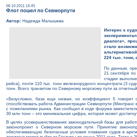
06.10.2011 16:45
Флот пошел по Севморпути
Автор:
Надежда Малышева
Интерес к суд
эксперимента
диалога», про
стало возможн
альтернативой
224 тыс. тонн, 
По данным, пре
21 сентября п
стадии выполне
рейса), почти 110 тыс. тонн железнорудного концентрата (3 суд
тонн. Всего транзитом по Северному морскому пути за отчетный
«Безусловно, база еще низкая, но коэффициент 5 говорит 
способствовать работа Администрации Севморпути (Минтранс 
с пожеланиями рынка. Как сообщил в ходе форума заместитель
30 млн тонн – это минимальная цифра, которая может достигнут
В целях усовершенствования законодательной базы для работ
законопроект о Северном морском пути. Принятие законопр
обеспечивающую безопасные условия плавания судов в арктич
документ может выйти из Госдумы до конца 2011 года. Тогда с 