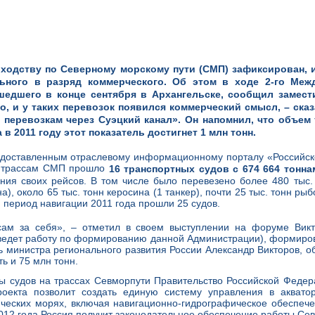
оходству по Северному морскому пути (СМП) зафиксирован, 
льного в разряд коммерческого. Об этом в ходе 2-го Меж
шедшего в конце сентября в Архангельске, сообщил замест
о, и у таких перевозок появился коммерческий смысл, – сказ
 перевозкам через Суэцкий канал». Он напомнил, что объем
а в 2011 году этот показатель достигнет 1 млн тонн.
доставленным отраслевому информационному порталу «Российско
о трассам СМП прошло
16 транспортных судов с 674 664 тонна
ния своих рейсов. В том числе было перевезено более 480 тыс. 
на), около 65 тыс. тонн керосина (1 танкер), почти 25 тыс. тонн р
 период навигации 2011 года прошли 25 судов.
сам за себя», – отметил в своем выступлении на форуме Викт
ведет работу по формированию данной Администрации), формиро
 министра регионального развития России Александр Викторов, об
ь и 75 млн тонн.
ы судов на трассах Севморпути Правительство Российской Феде
оекта позволит создать единую систему управления в аквато
еских морях, включая навигационно-гидрографическое обеспече
2012 года Россия получит законодательное обеспечение работы Сев