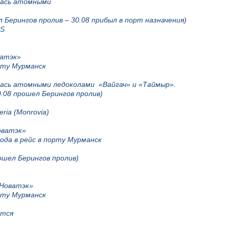
ялась атомными
 Берингов пролив – 30.08 прибыл в порт назначения)
DS
ватэк»
рту Мурманск
лась атомными ледоколами «Вайгач» и «Таймыр».
0.08 прошел Берингов пролив)
ria (Monrovia)
оватэк»
ода в рейс в порту Мурманск
ошел Берингов пролив)
«Новатэк»
рту Мурманск
твляется