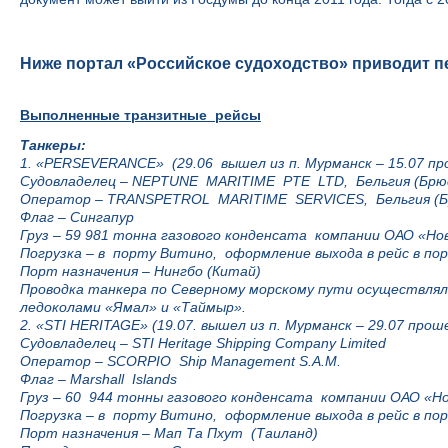
Ниже портал «Российское судоходство» приводит пе
Выполненные транзитные рейсы
Танкеры:
1. «PERSEVERANCE» (29.06 вышел из п. Мурманск – 15.07 про
Судовладелец – NEPTUNE MARITIME PTE LTD, Бельгия (Брю
Оператор – TRANSPETROL MARITIME SERVICES, Бельгия (Б
Флаг – Сингапур
Груз – 59 981 тонна газового конденсата компании ОАО «Но
Погрузка – в порту Витино, оформление выхода в рейс в по
Порт назначения – Нингбо (Китай)
Проводка танкера по Северному морскому пути осуществл
ледоколами «Ямал» и «Таймыр».
2. «STI HERITAGE» (19.07. вышел из п. Мурманск – 29.07 прош
Судовладелец – STI Heritage Shipping Company Limited
Оператор – SCORPIO Ship Management S.A.M.
Флаг – Marshall Islands
Груз – 60 944 тонны газового конденсата компании ОАО «Н
Погрузка – в порту Витино, оформление выхода в рейс в по
Порт назначения – Мап Та Пхут (Таиланд)