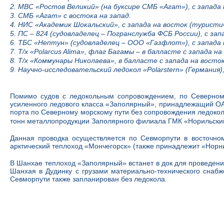
2. МВС «Ростов Великий» (на буксире СМБ «Агат»), с запада 
3. СМБ «Агат» с востока на запад.
4. НИС «Академик Шокальский», с запада на восток (туристич
5. ПС – 824 (судовладелец
–
Погранслужба ФСБ России), с запа
6. ТБС «Нептун» (судовладелец – ООО «Газфлот»), с запада 
7. Т/х «Polarcus Alima», флаг Багамы – в балласте с запада на
8. Т/х «Коммунары Николаева», в балласте с запада на восток
9. Научно-исследовательский ледокол «Polarstern» (Германия),
Помимо судов с ледокольным сопровождением, по Северному 
усиленного ледового класса «Заполярный», принадлежащий ОАО
порта по Северному морскому пути без сопровождения ледокол
тонн металлопродукции Заполярного филиала ГМК «Норильский 
Данная проводка осуществляется по Севморпути в восточно
арктический теплоход «Мончегорск» (также принадлежит «Норн
В Шанхае теплоход «Заполярный» встанет в док для проведени
Шанхая в Дудинку с грузами материально-технического снаб
Севморпути также запланирован без ледокола.