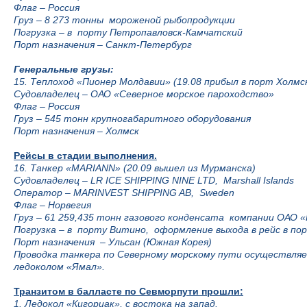
Флаг
–
Россия
Груз – 8 273 тонны мороженой рыбопродукции
Погрузка
–
в порту Петропавловск-Камчатский
Порт назначения
–
Санкт-Петербург
Генеральные грузы:
15. Теплоход «Пионер Молдавии» (19.08 прибыл в порт Холмс
Судовладелец
–
ОАО «Северное морское пароходство»
Флаг
–
Россия
Груз – 545 тонн крупногабаритного оборудования
Порт назначения
–
Холмск
Рейсы в стадии выполнения.
16. Танкер «MARIANN» (20.09 вышел из Мурманска)
Судовладелец – LR ICE SHIPPING NINE LTD, Marshall Islands
Оператор – MARINVEST SHIPPING AB, Sweden
Флаг – Норвегия
Груз – 61 259,435 тонн газового конденсата компании ОАО 
Погрузка
–
в порту Витино, оформление выхода в рейс в по
Порт назначения
–
Ульсан (Южная Корея)
Проводка танкера по Северному морскому пути осуществл
ледоколом «Ямал».
Транзитом в балласте по Севморпути прошли:
1. Ледокол «Кигориак», с востока на запад.