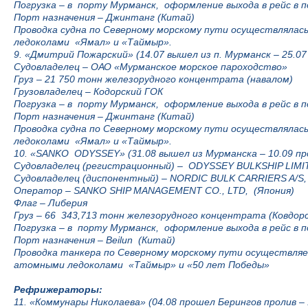
Погрузка – в порту Мурманск, оформление выхода в рейс в 
Порт назначения
–
Джинтанг (Китай)
Проводка судна по Северному морскому пути осуществляла
ледоколами «Ямал» и «Таймыр».
9. «Дмитрий Пожарский» (14.07 вышел из п. Мурманск – 25.07
Судовладелец
–
ОАО «Мурманское морское пароходство»
Груз – 21 750 тонн железорудного концентрата (навалом)
Грузовладелец – Кодорский ГОК
Погрузка
–
в порту Мурманск, оформление выхода в рейс в 
Порт назначения
–
Джинтанг (Китай)
Проводка судна по Северному морскому пути осуществляла
ледоколами «Ямал» и «Таймыр».
10. «SANKO ODYSSEY» (31.08 вышел из Мурманска – 10.09 пр
Судовладелец (регистрационный) – ODYSSEY BULKSHIP LIMI
Судовладелец (диспонентный)
–
NORDIC BULK CARRIERS A/S,
Оператор – SANKO SHIP MANAGEMENT CO., LTD, (Япония)
Флаг – Либерия
Груз – 66 343,713 тонн железорудного концентрата (Ковдорс
Погрузка
–
в порту Мурманск, оформление выхода в рейс в 
Порт назначения
–
Bеilun (Китай)
Проводка танкера по Северному морскому пути осущес
атомными ледоколами «Таймыр» и «50 лет Победы»
Рефрижераторы:
11. «Коммунары Николаева» (04.08 прошел Берингов пролив –