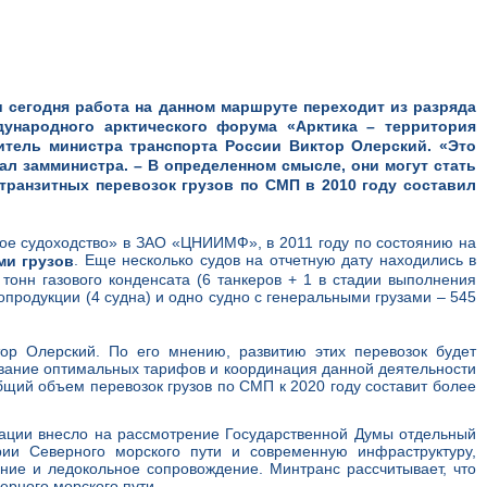
и сегодня работа на данном маршруте переходит из разряда
дународного арктического форума «Арктика – территория
итель министра транспорта России Виктор Олерский. «Это
ал замминистра. – В определенном смысле, они могут стать
 транзитных перевозок грузов по СМП в 2010 году составил
е судоходство» в ЗАО «ЦНИИМФ», в 2011 году по состоянию на
. Еще несколько судов на отчетную дату находились в
ми грузов
тонн газового конденсата (6 танкеров + 1 в стадии выполнения
ыбопродукции (4 судна) и одно судно с генеральными грузами – 545
ор Олерский. По его мнению, развитию этих перевозок будет
вание оптимальных тарифов и координация данной деятельности
щий объем перевозок грузов по СМП к 2020 году составит более
рации внесло на рассмотрение Государственной Думы отдельный
рии Северного морского пути и современную инфраструктуру,
ние и ледокольное сопровождение. Минтранс рассчитывает, что
ерного морского пути.