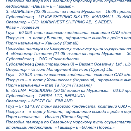
Проводка танкера по Северному морскому пути осуществл
ледоколами «Вайгач» и «Таймыр».
3. «MARILEE» (02.08 вышел из порта Мурманск – 15.08 прошел
Судовладелец – LR ICE SHIPPING SIX LTD, MARSHALL ISLAN
Оператор – C/O MARINVEST SHIPPING AB, SWEDEN
Флаг – Норвегия
Груз – 60 098 тонн газового конденсата компании ОАО «Но
Погрузка – в порту Витино, оформление выхода в рейс в по
Порт назначения – Ханчжоу (Китай)
Проводка танкера по Северному морскому пути осуществля
4. «Владимир Тихонов» (21.08. вышел из порта Мурманск – 3
Судовладелец – ОАО «Совкомфлот»
Судовладелец (регистрационный) – Bassett Oceanway Ltd., Libe
Оператор – Unicom Management Services (Cyprus) Ltd.
Груз – 20 843 тонны газового конденсата компании ОАО «Н
Погрузка – в порту Хоннингсваг (Норвегия), оформление вых
Порт назначения – Мап Та Пхут (Таиланд)
5. «STENA POSEIDON» (30.08 вышел из Мурманска – 08.09 пр
Судовладелец – TERRA LTD, BERMUDA
Оператор – NESTE OIL, FINLAND
Груз – 57 814,097 тонн газового конденсата компании ОАО 
Погрузка – в порту Витино, оформление выхода в рейс в по
Порт назначения – Инчхон (Южная Корея)
Проводка танкера по Северному морскому пути осущес
атомными ледоколами «Таймыр» и «50 лет Победы»