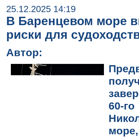
25.12.2025 14:19
В Баренцевом море 
риски для судоходст
Автор:
Пред
по
завер
60-
Нико
море,