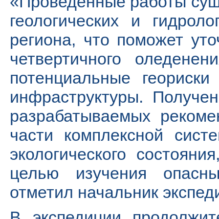
«Проведенные работы су
геологических и гидроло
региона, что поможет ут
четвертичного оледенен
потенциальные геориски
инфраструктуры. Получен
разрабатываемых рекоме
части комплексной сист
экологического состояни
целью изучения опасн
отметил начальник экспед
В экспедиции продолжит