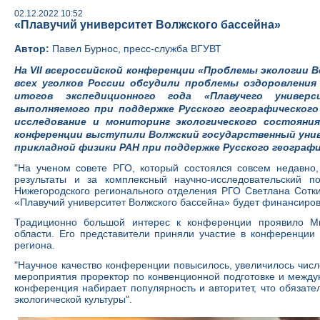
02.12.2022 10:52
«Плавучий университет Волжского бассейна»
Автор:
Павел Бурнос, пресс-служба ВГУВТ
На VII всероссийской конференции «Проблемы экологии В
всех уголков России обсудили проблемы оздоровления 
итогов экспедиционного года «Плавучего универс
выполняемого при поддержке Русского географического
исследование и мониторинг экологического состояни
конференции выступили Волжский государственный уни
прикладной физики РАН при поддержке Русского географ
"На ученом совете РГО, который состоялся совсем недавно,
результаты и за комплексный научно-исследовательский п
Нижегородского регионального отделения РГО Светлана Сотки
«Плавучий университет Волжского бассейна» будет финансиров
Традиционно большой интерес к конференции проявило Ми
области. Его представители приняли участие в конференци
региона.
"Научное качество конференции повысилось, увеличилось число
мероприятия проректор по конвенционной подготовке и между
конференция набирает популярность и авторитет, что обязат
экологической культуры".