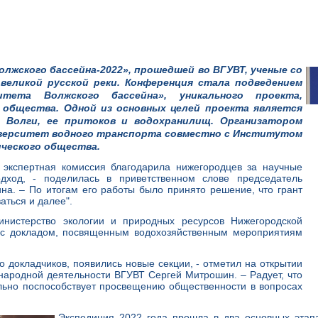
олжского бассейна-2022», прошедшей во ВГУВТ, ученые со
великой русской реки. Конференция стала подведением
итета Волжского бассейна», уникального проекта,
 общества. Одной из основных целей проекта является
я Волги, ее притоков и водохранилищ. Организатором
верситет водного транспорта совместно с Институтом
ического общества.
 экспертная комиссия благодарила нижегородцев за научные
одход, - поделилась в приветственном слове председатель
на. – По итогам его работы было принято решение, что грант
аться и далее".
нистерство экологии и природных ресурсов Нижегородской
и с докладом, посвященным водохозяйственным мероприятиям
 докладчиков, появились новые секции, - отметил на открытии
народной деятельности ВГУВТ Сергей Митрошин. – Радует, что
ельно поспособствует просвещению общественности в вопросах
Экспедиция 2022 года прошла в два основных этап