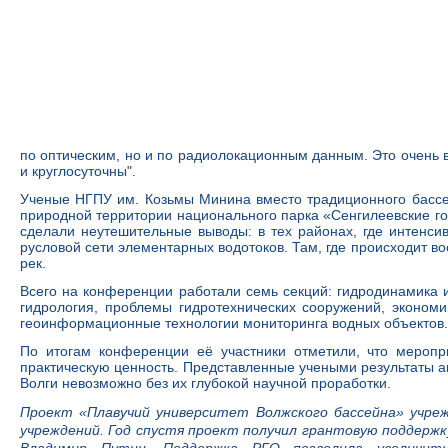
по оптическим, но и по радиолокационным данным. Это очень 
и круглосуточны".
Ученые НГПУ им. Козьмы Минина вместо традиционного бассей
природной территории национального парка «Сенгилеевские го
сделали неутешительные выводы: в тех районах, где интенси
русловой сети элементарных водотоков. Там, где происходит в
рек.
Всего на конференции работали семь секций: гидродинамика
гидрология, проблемы гидротехнических сооружений, экономи
геоинформационные технологии мониторинга водных объектов.
По итогам конференции её участники отметили, что меропр
практическую ценность. Представленные учеными результаты а
Волги невозможно без их глубокой научной проработки.
Проект «Плавучий университет Волжского бассейна» учреж
учреждений. Год спустя проект получил грантовую поддерж