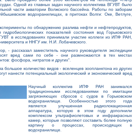
удах. Одной из главных задач научного коллектива ВГУВТ было
ельной части акватории Волжского бассейна. Работы по заборам
йбышевском водохранилищах, в притоках Волги: Оке, Ветлуге,
ксперименты по обнаружению разлива нефти и нефтепродуктов,
 гидробиологических показателей состояния вод Горьковского
ГУВТ в исследованиях принимали участие коллеги из ИПФ РАН,
ниверситета и ННГУ им. Н.И. Лобачевского.
ор, - рассказал заместитель научного руководителя экспедиции
осят вред сами по себе - они размножаются в тех местах
тов: фосфора, нитратов и других".
а большое количество видов - вселенцев зоопланктона из других
могут нанести потенциальный экологический и экономический вред
Научный коллектив ИПФ РАН занимался
традиционными исследованиями по имитации
загрязняющих сбросов с судов в Горьковском
водохранилище. Особенностью этого года
является улучшенная радиолокационная
аппаратура, которую в этом году дополнили
комплексом ультрафиолетовых и инфракрасных
камер, которые позволяют составить более полную
картину о процессах, происходящих в
водохранилище.