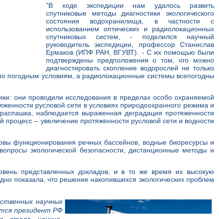
"В ходе экспедиции нам удалось развить
спутниковые методы диагностики экологического
состояния водохранилища, в частности с
использованием оптических и радиолокационных
спутниковых систем, - поделился научный
руководитель экспедиции, профессор Станислав
Ермаков (ИПФ РАН, ВГУВТ). - С их помощью были
подтверждены предположения о том, что можно
диагностировать скопление водорослей не только
 по погодным условиям, а радиолокационные системы всепогодны
ики: они проводили исследования в пределах особо охраняемой
яженности русловой сети в условиях природоохранного режима и
я распашка, наблюдается выраженная деградация протяженности
ый процесс – увеличение протяженности русловой сети и водности
овы функционирования речных бассейнов, водные биоресурсы и
 вопросы экологической безопасности, дистанционные методы и
овень представленных докладов, и в то же время их высокую
дно показала, что решение накопившихся экологических проблем
рственных научных
ется президент РФ