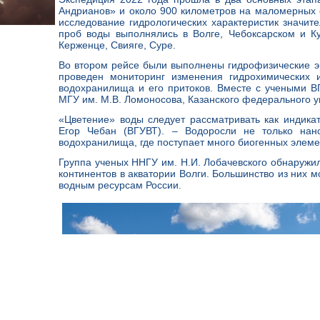
Андрианов» и около 900 километров на маломерных с
исследование гидрологических характеристик значит
проб воды выполнялись в Волге, Чебоксарском и Ку
Керженце, Свияге, Суре.
Во втором рейсе были выполнены гидрофизические э
проведен мониторинг изменения гидрохимических и
водохранилища и его притоков. Вместе с учеными В
МГУ им. М.В. Ломоносова, Казанского федерального у
«Цветение» воды следует рассматривать как индикат
Егор Чебан (ВГУВТ). – Водоросли не только нан
водохранилища, где поступает много биогенных элемен
Группа ученых ННГУ им. Н.И. Лобачевского обнаружил
континентов в акватории Волги. Большинство из них 
водным ресурсам России.