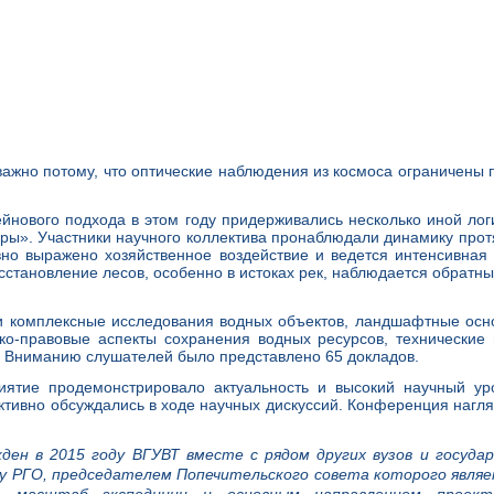
важно потому, что оптические наблюдения из космоса ограничены
нового подхода в этом году придерживались несколько иной лог
ры». Участники научного коллектива пронаблюдали динамику прот
вно выражено хозяйственное воздействие и ведется интенсивна
осстановление лесов, особенно в истоках рек, наблюдается обратн
 и комплексные исследования водных объектов, ландшафтные осн
ко-правовые аспекты сохранения водных ресурсов, технические
 Вниманию слушателей было представлено 65 докладов.
иятие продемонстрировало актуальность и высокий научный ур
ктивно обсуждались в ходе научных дискуссий. Конференция нагля
ден в 2015 году ВГУВТ вместе с рядом других вузов и госуда
ку РГО, председателем Попечительского совета которого явля