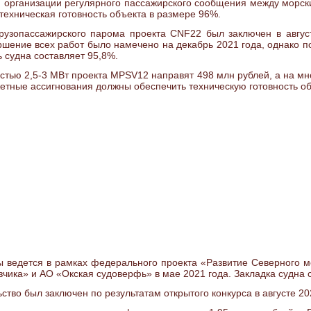
ля организации регулярного пассажирского сообщения между морс
 техническая готовность объекта в размере 96%.
грузопассажирского парома проекта СNF22 был заключен в август
ршение всех работ было намечено на декабрь 2021 года, однако п
ь судна составляет 95,8%.
стью 2,5-3 МВт проекта MPSV12 направят 498 млн рублей, а на м
етные ассигнования должны обеспечить техническую готовность об
 ведется в рамках федерального проекта «Развитие Северного мо
ика» и АО «Окская судоверфь» в мае 2021 года. Закладка судна с
ьство был заключен по результатам открытого конкурса в августе 20