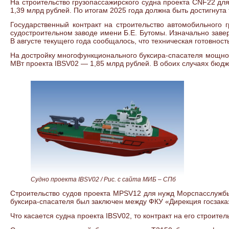
На строительство грузопассажирского судна проекта CNF22 д
1,39 млрд рублей. По итогам 2025 года должна быть достигнута
Государственный контракт на строительство автомобильного 
судостроительном заводе имени Б.Е. Бутомы. Изначально заве
В августе текущего года сообщалось, что техническая готовност
На достройку многофункционального буксира-спасателя мощно
МВт проекта IBSV02 — 1,85 млрд рублей. В обоих случаях бюдж
Судно проекта IBSV02 /
Рис. с сайта МИБ ‒ СПб
Строительство судов проекта MPSV12 для нужд Морспасслужбы
буксира-спасателя был заключен между ФКУ «Дирекция госзаказч
Что касается судна проекта IBSV02, то контракт на его строител