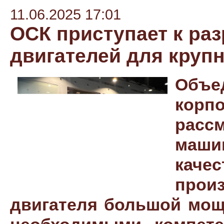
11.06.2025 17:01
ОСК приступает к ра
двигателей для круп
Объе
ко
расс
маши
каче
прои
двигателя большой мощ