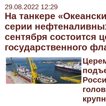
29.08.2022 12:29
На танкере «Океански
серии нефтеналивных
сентября состоится 
государственного фл
Цер
подъ
Росс
гол
круп