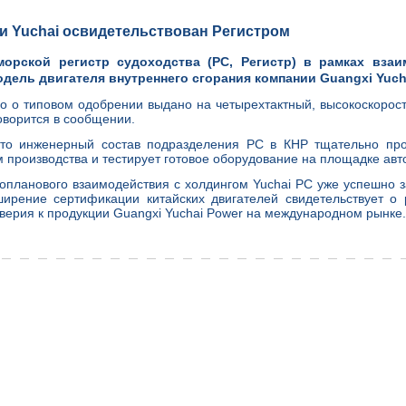
и Yuchai освидетельствован Регистром
морской регистр судоходства (РС, Регистр) в рамках взаи
дель двигателя внутреннего сгорания компании Guangxi Yucha
о о типовом одобрении выдано на четырехтактный, высокоскорост
ворится в сообщении.
что инженерный состав подразделения РС в КНР тщательно про
 производства и тестирует готовое оборудование на площадке ав
опланового взаимодействия с холдингом Yuchai РС уже успешно 
ирение сертификации китайских двигателей свидетельствует о р
верия к продукции Guangxi Yuchai Power на международном рынке.