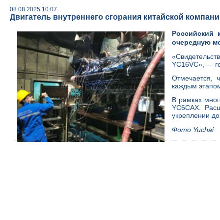
08.08.2025 10:07
Двигатель внутреннего сгорания китайской компани
Российский 
очередную мо
«Свидетельств
YC16VC», — го
Отмечается, 
каждым этапом
В рамках мног
YC6CAX. Расш
укреплении до
Фото Yuchai