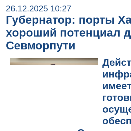
26.12.2025 10:27
Губернатор: порты Х
хороший потенциал д
Севморпути
Дей
инфра
имее
гот
осущ
обес