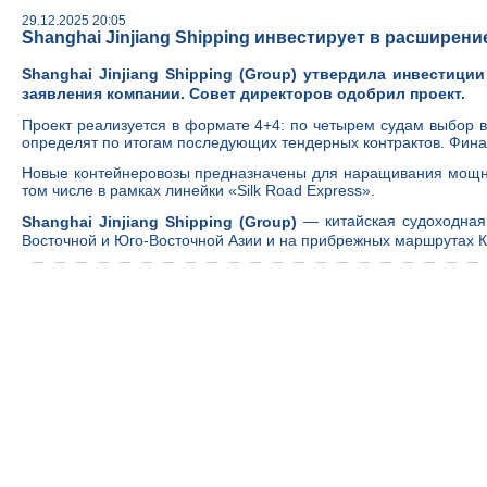
29.12.2025 20:05
Shanghai Jinjiang Shipping инвестирует в расширен
Shanghai Jinjiang Shipping (Group) утвердила инвестици
заявления компании. Совет директоров одобрил проект.
Проект реализуется в формате 4+4: по четырем судам выбор 
определят по итогам последующих тендерных контрактов. Фина
Новые контейнеровозы предназначены для наращивания мощнос
том числе в рамках линейки «Silk Road Express».
— китайская судоходная
Shanghai Jinjiang Shipping (Group)
Восточной и Юго-Восточной Азии и на прибрежных маршрутах Ки