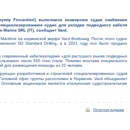
руппу Fincantieri) выполнила конверсию судна снабжения
 специализированное судно для укладки подводного кабеля
m Marine SRL (IT), сообщает Vard.
Maritime на норвежской верфи Vard Brattvaag. После этого судно
мпания SD Standard Drilling, а в 2021 году оно было продано
и в современный кабелеукладчик «для растущего рынка подводных
ользовано около 550 тонн стали. Помимо монтажа специального
й для размещения команды из 32 человек.
рующих разработчиков и строителей специализированных судов
Головной офис группы расположен в Норвегии. Vard объединяет
. Основным акционером является итальянская судостроительная
Печатное издание