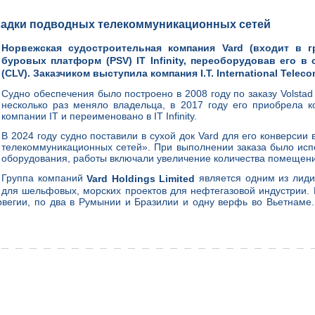
укладки подводных телекоммуникационных сетей
Норвежская судостроительная компания Vard (входит в г
буровых платформ (PSV) IT Infinity, переоборудовав его в
(CLV). Заказчиком выступила компания I.T. International Teleco
Судно обеспечения было построено в 2008 году по заказу Volstad 
несколько раз меняло владельца, в 2017 году его приобрела ко
компании IT и переименовано в IT Infinity.
В 2024 году судно поставили в сухой док Vard для его конверси
телекоммуникационных сетей». При выполнении заказа было исп
оборудования, работы включали увеличение количества помещени
Группа компаний
является одним из лиди
Vard Holdings Limited
для шельфовых, морских проектов для нефтегазовой индустрии. 
орвегии, по два в Румынии и Бразилии и одну верфь во Вьетнаме