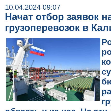
10.04.2024 09:07
Начат отбор заявок 
грузоперевозок в Ка
Р
р
к
с
б
р
г